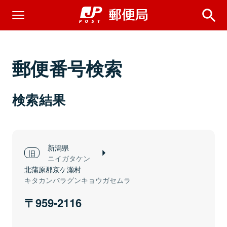
郵便番号検索
検索結果
新潟県
ニイガタケン
北蒲原郡京ケ瀬村
キタカンバラグンキョウガセムラ
959-2116