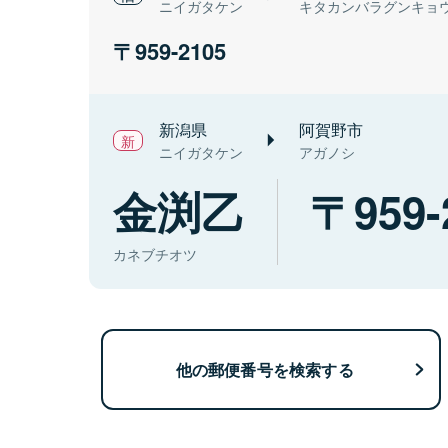
ニイガタケン
キタカンバラグンキョ
959-2105
新潟県
阿賀野市
ニイガタケン
アガノシ
金渕乙
959-
カネブチオツ
他の郵便番号を検索する