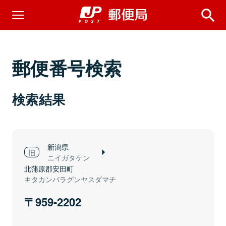
郵便番号検索
検索結果
新潟県
ニイガタケン
北蒲原郡安田町
キタカンバラグンヤスダマチ
959-2202