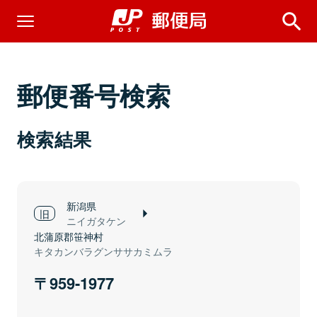
郵便番号検索
検索結果
新潟県
ニイガタケン
北蒲原郡笹神村
キタカンバラグンササカミムラ
959-1977