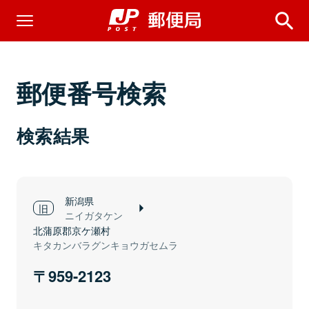
郵便番号検索
検索結果
新潟県
ニイガタケン
北蒲原郡京ケ瀬村
キタカンバラグンキョウガセムラ
959-2123