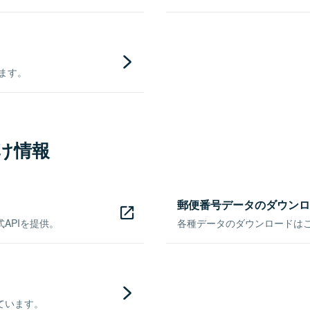
きます。
け情報
郵便番号データのダウンロ
APIを提供。
各種データのダウンロードはこち
ています。