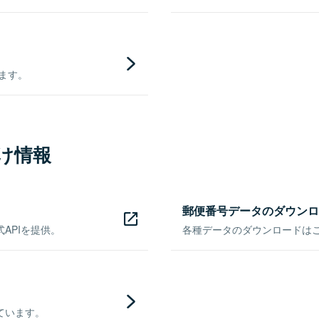
きます。
け情報
郵便番号データのダウンロ
APIを提供。
各種データのダウンロードはこち
ています。