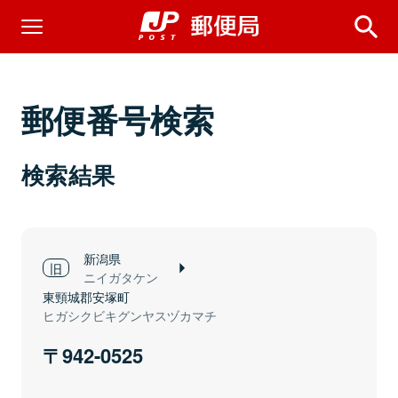
郵便番号検索
検索結果
新潟県
ニイガタケン
東頸城郡安塚町
ヒガシクビキグンヤスヅカマチ
942-0525