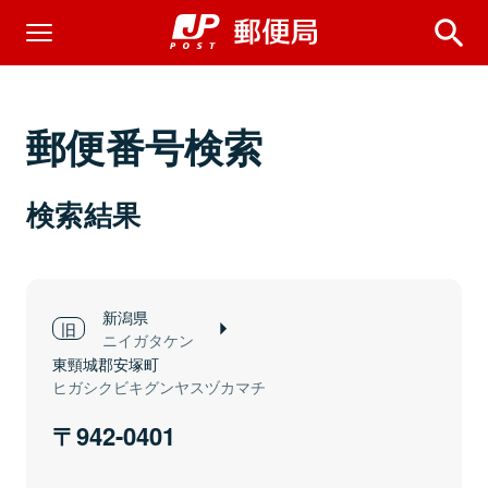
郵便番号検索
検索結果
新潟県
ニイガタケン
東頸城郡安塚町
ヒガシクビキグンヤスヅカマチ
942-0401