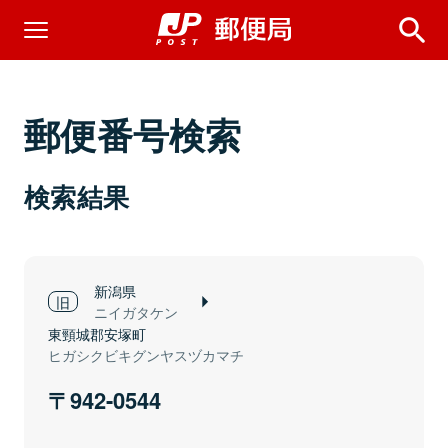
郵便番号検索
検索結果
新潟県
ニイガタケン
東頸城郡安塚町
ヒガシクビキグンヤスヅカマチ
942-0544