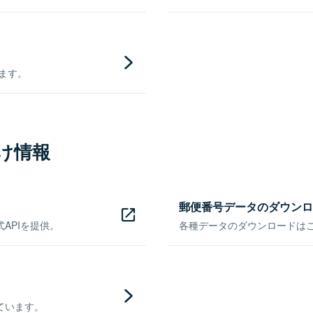
きます。
け情報
郵便番号データのダウンロ
APIを提供。
各種データのダウンロードはこち
ています。