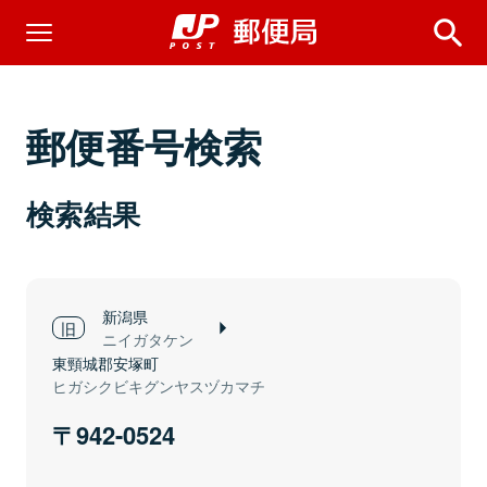
郵便番号検索
検索結果
新潟県
ニイガタケン
東頸城郡安塚町
ヒガシクビキグンヤスヅカマチ
942-0524