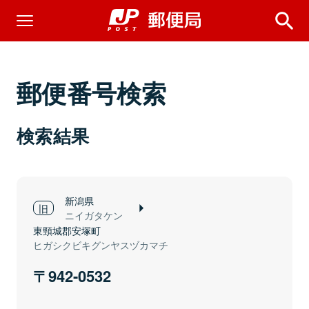
郵便番号検索
検索結果
新潟県
ニイガタケン
東頸城郡安塚町
ヒガシクビキグンヤスヅカマチ
942-0532