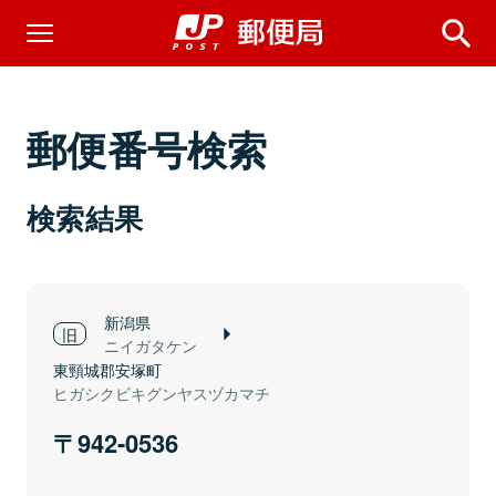
郵便番号検索
検索結果
新潟県
ニイガタケン
東頸城郡安塚町
ヒガシクビキグンヤスヅカマチ
942-0536