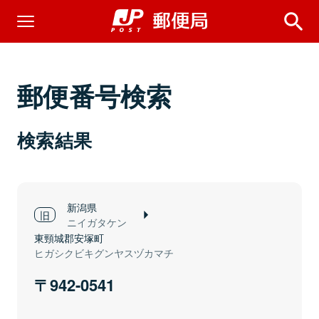
郵便番号検索
検索結果
新潟県
ニイガタケン
東頸城郡安塚町
ヒガシクビキグンヤスヅカマチ
942-0541