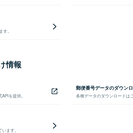
きます。
け情報
郵便番号データのダウンロ
APIを提供。
各種データのダウンロードはこち
ています。