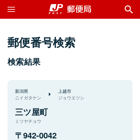
郵便番号検索
検索結果
新潟県
上越市
ニイガタケン
ジョウエツシ
三ツ屋町
ミツヤチョウ
942-0042