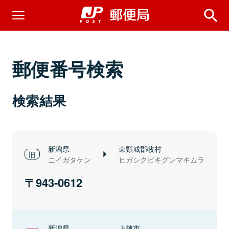
郵便番号検索
検索結果
新潟県
東頸城郡牧村
ニイガタケン
ヒガシクビキグンマキムラ
943-0612
新潟県
上越市