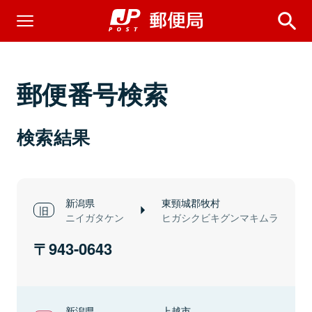
郵便番号検索
検索結果
新潟県
東頸城郡牧村
ニイガタケン
ヒガシクビキグンマキムラ
943-0643
新潟県
上越市