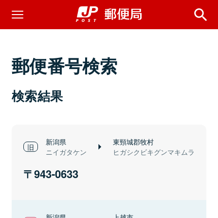
郵便番号検索
検索結果
新潟県
東頸城郡牧村
ニイガタケン
ヒガシクビキグンマキムラ
943-0633
新潟県
上越市