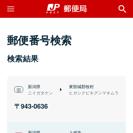
郵便番号検索
検索結果
新潟県
東頸城郡牧村
ニイガタケン
ヒガシクビキグンマキムラ
943-0636
新潟県
上越市