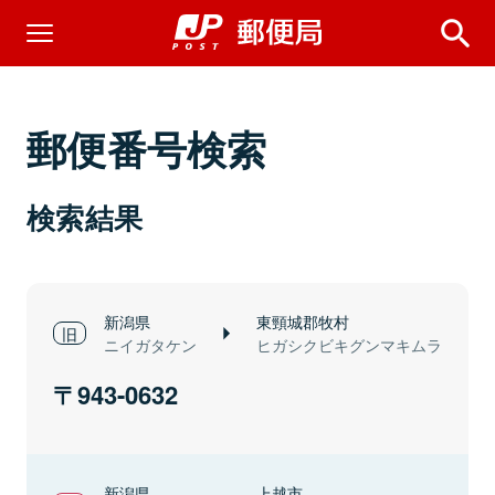
郵便番号検索
検索結果
新潟県
東頸城郡牧村
ニイガタケン
ヒガシクビキグンマキムラ
943-0632
新潟県
上越市