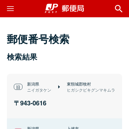
郵便番号検索
検索結果
新潟県
東頸城郡牧村
ニイガタケン
ヒガシクビキグンマキムラ
943-0616
新潟県
上越市