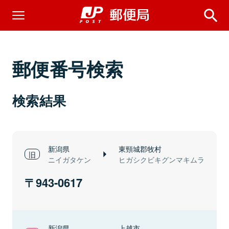
郵便番号検索
検索結果
新潟県
東頸城郡牧村
ニイガタケン
ヒガシクビキグンマキムラ
943-0617
新潟県
上越市