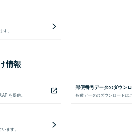
きます。
け情報
郵便番号データのダウンロ
APIを提供。
各種データのダウンロードはこち
ています。