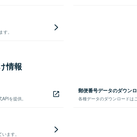
きます。
け情報
郵便番号データのダウンロ
APIを提供。
各種データのダウンロードはこち
ています。