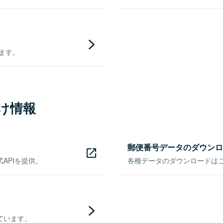
きます。
け情報
郵便番号データのダウンロ
APIを提供。
各種データのダウンロードはこち
ています。