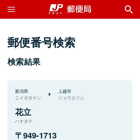
郵便番号検索
検索結果
新潟県
上越市
ニイガタケン
ジョウエツシ
花立
ハナタテ
949-1713