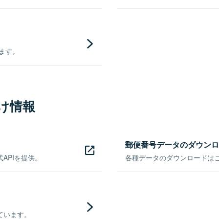
きます。
け情報
郵便番号データのダウンロ
APIを提供。
各種データのダウンロードはこち
ています。