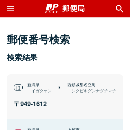
郵便番号検索
検索結果
新潟県
西頸城郡名立町
ニイガタケン
ニシクビキグンナダチマチ
949-1612
新潟県
上越市