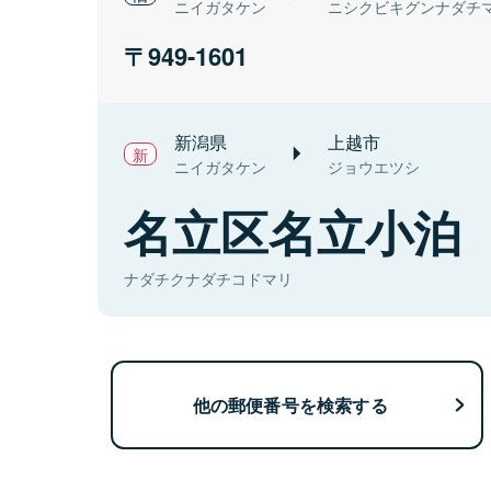
ニイガタケン
ニシクビキグンナダチ
949-1601
新潟県
上越市
ニイガタケン
ジョウエツシ
名立区名立小泊
ナダチクナダチコドマリ
他の郵便番号を検索する