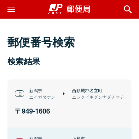
郵便番号検索
検索結果
新潟県
西頸城郡名立町
ニイガタケン
ニシクビキグンナダチマチ
949-1606
新潟県
上越市