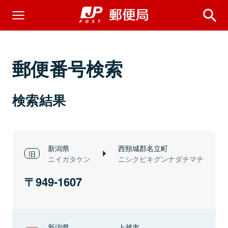
郵便番号検索
検索結果
新潟県
西頸城郡名立町
ニイガタケン
ニシクビキグンナダチマチ
949-1607
新潟県
上越市