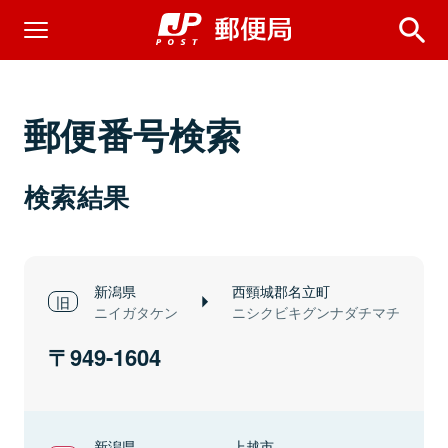
郵便番号検索
検索結果
新潟県
西頸城郡名立町
ニイガタケン
ニシクビキグンナダチマチ
949-1604
新潟県
上越市