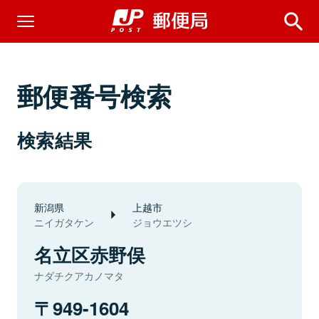
郵便番号検索
検索結果
新潟県
上越市
ニイガタケン
ジョウエツシ
名立区赤野俣
ナダチクアカノマタ
949-1604