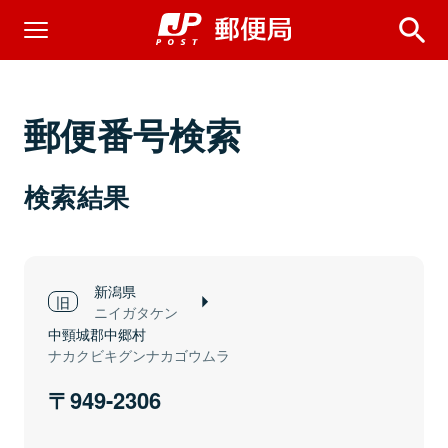
郵便番号検索
検索結果
新潟県
ニイガタケン
中頸城郡中郷村
ナカクビキグンナカゴウムラ
949-2306