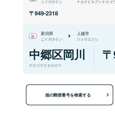
ニイガタケン
ナカクビキグンナカゴ
949-2318
新潟県
上越市
ニイガタケン
ジョウエツシ
中郷区岡川
ナカゴウクオカカワ
他の郵便番号を検索する