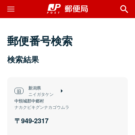
郵便番号検索
検索結果
新潟県
ニイガタケン
中頸城郡中郷村
ナカクビキグンナカゴウムラ
949-2317