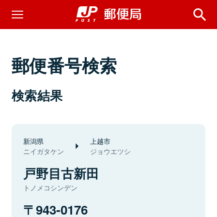
郵便番号検索
検索結果
新潟県
上越市
ニイガタケン
ジョウエツシ
戸野目古新田
トノメコシンデン
943-0176