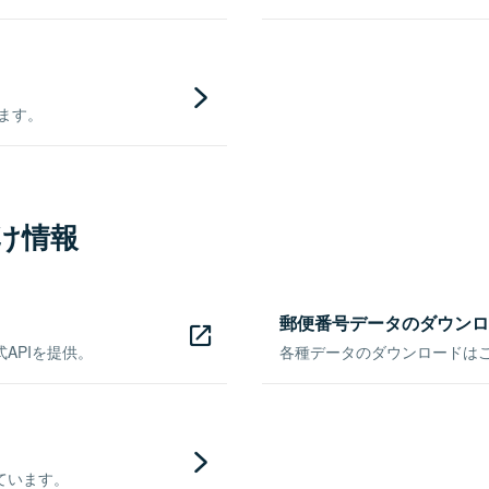
きます。
け情報
郵便番号データのダウンロ
APIを提供。
各種データのダウンロードはこち
ています。