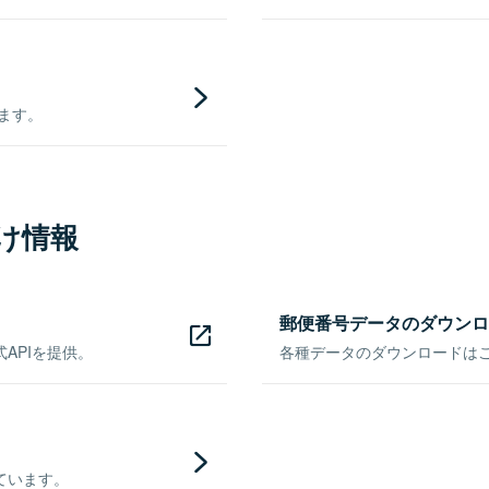
きます。
け情報
郵便番号データのダウンロ
APIを提供。
各種データのダウンロードはこち
ています。