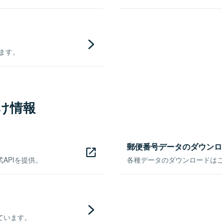
きます。
け情報
郵便番号データのダウンロ
APIを提供。
各種データのダウンロードはこち
ています。