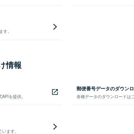
きます。
け情報
郵便番号データのダウンロ
APIを提供。
各種データのダウンロードはこち
ています。