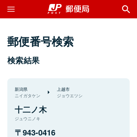
郵便番号検索
検索結果
新潟県
上越市
ニイガタケン
ジョウエツシ
十二ノ木
ジュウニノキ
943-0416