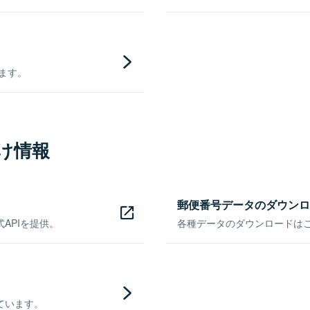
きます。
け情報
郵便番号データのダウンロ
APIを提供。
各種データのダウンロードはこち
ています。