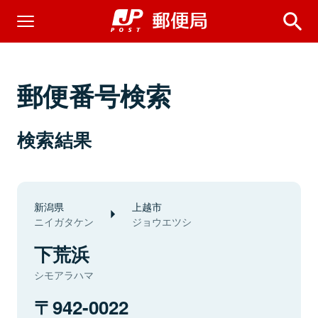
郵便番号検索
検索結果
新潟県
上越市
ニイガタケン
ジョウエツシ
下荒浜
シモアラハマ
942-0022