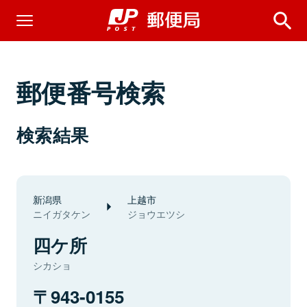
郵便番号検索
検索結果
新潟県
上越市
ニイガタケン
ジョウエツシ
四ケ所
シカショ
943-0155