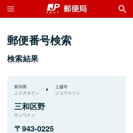
郵便番号検索
検索結果
新潟県
上越市
ニイガタケン
ジョウエツシ
三和区野
サンワクノ
943-0225