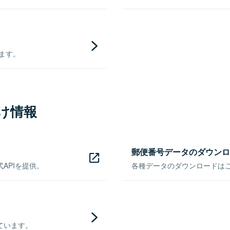
きます。
け情報
郵便番号データのダウンロ
APIを提供。
各種データのダウンロードはこち
ています。