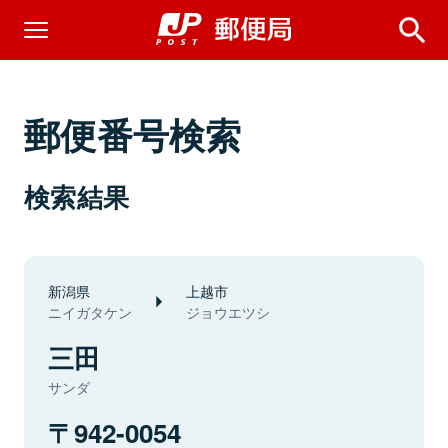
郵便番号検索
検索結果
新潟県
上越市
ニイガタケン
ジョウエツシ
三田
サンダ
942-0054